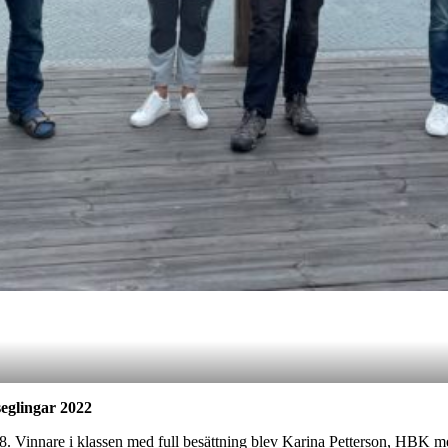
eglingar 2022
/8. Vinnare i klassen med full besättning blev Karina Petterson, HBK 