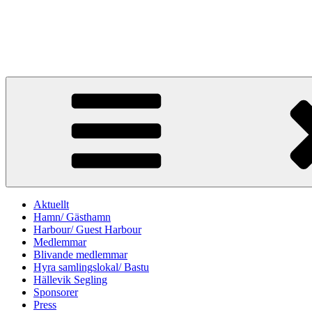
Hoppa
till
Hälleviks Båtklubb
innehåll
Hälleviks hamn en blå flagg hamn
Aktuellt
Hamn/ Gästhamn
Harbour/ Guest Harbour
Medlemmar
Blivande medlemmar
Hyra samlingslokal/ Bastu
Hällevik Segling
Sponsorer
Press