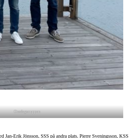
Onsdagscuppen
med Jan-Erik Jönsson, SSS på andra plats. Pierre Sveningsson, KSS