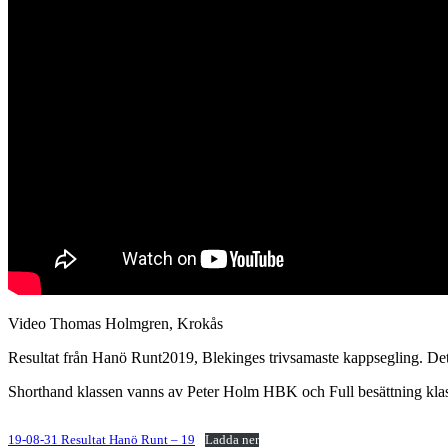
Video Thomas Holmgren, Krokås
Resultat från Hanö Runt2019, Blekinges trivsamaste kappsegling. Det k
Shorthand klassen vanns av Peter Holm HBK och Full besättning kl
19-08-31 Resultat Hanö Runt – 19
Ladda ner