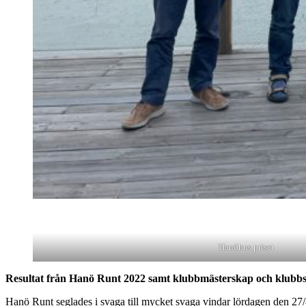
Hanöhus priset
Resultat från Hanö Runt 2022 samt klubbmästerskap och klubbs
Hanö Runt seglades i svaga till mycket svaga vindar lördagen den 27