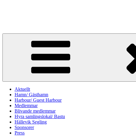
Hoppa
till
Hälleviks Båtklubb
innehåll
Hälleviks hamn en blå flagg hamn
Aktuellt
Hamn/ Gästhamn
Harbour/ Guest Harbour
Medlemmar
Blivande medlemmar
Hyra samlingslokal/ Bastu
Hällevik Segling
Sponsorer
Press