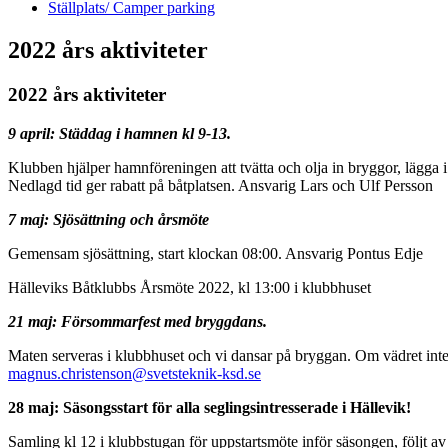
Ställplats/ Camper parking
2022 års aktiviteter
2022 års aktiviteter
9 april:
Städdag i hamnen kl 9-13.
Klubben hjälper hamnföreningen att tvätta och olja in bryggor, lägg
Nedlagd tid ger rabatt på båtplatsen. Ansvarig Lars och Ulf Persson
7 maj:
Sjösättning och årsmöte
Gemensam sjösättning, start klockan 08:00. Ansvarig Pontus Edje
Hälleviks Båtklubbs Årsmöte 2022, kl 13:00 i klubbhuset
21 maj:
Försommarfest med bryggdans.
Maten serveras i klubbhuset och vi dansar på bryggan. Om vädret inte 
magnus.christenson@svetsteknik-ksd.se
28 maj: Säsongsstart för alla seglingsintresserade i Hällevik!
Samling kl 12 i klubbstugan för uppstartsmöte inför säsongen, följt av