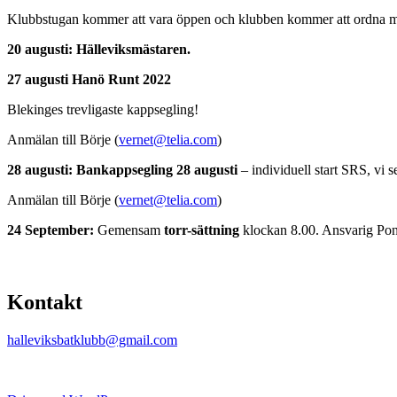
Klubbstugan kommer att vara öppen och klubben kommer att ordna med
20 augusti:
Hälleviksmästaren.
27 augusti Hanö Runt 2022
Blekinges trevligaste kappsegling!
Anmälan till Börje (
vernet@telia.com
)
28 augusti: Bankappsegling 28 augusti
– individuell start SRS, vi s
Anmälan till Börje (
vernet@telia.com
)
24
September:
Gemensam
torr-sättning
klockan 8.00. Ansvarig Pon
Kontakt
halleviksbatklubb@gmail.com