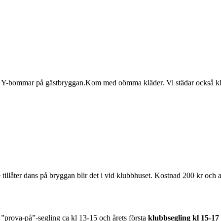
a i Y-bommar på gästbryggan.Kom med oömma kläder. Vi städar också kl
tillåter dans på bryggan blir det i vid klubbhuset. Kostnad 200 kr och 
 ”prova-på”-segling ca kl 13-15 och årets första
klubbsegling kl 15-17